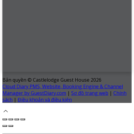
Bản quyền
©
Castlelodge Guest House 2026
Cloud Diary PMS, Website, Booking Engine & Channel
Manager by GuestDiary.com
|
Sơ đồ trang web
|
Chính
sách
|
Điều khoản và điều kiện