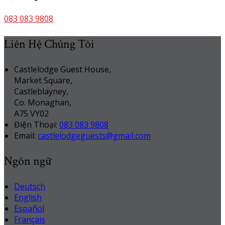
083 083 9808
Liên Hệ Chúng Tôi
Castlelodge Guest House,
Market Square,
Castleblayney,
Co. Monaghan,
A75 VY02
Điện Thoại
:
083 083 9808
Email:
castlelodgeguests@gmail.com
Ngôn ngữ
Deutsch
English
Español
Français