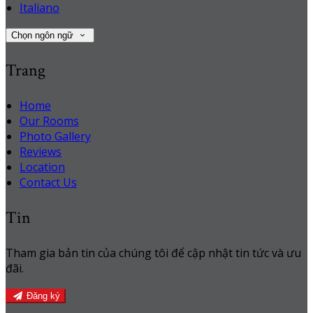
Italiano
Chọn ngôn ngữ
Trang
Home
Our Rooms
Photo Gallery
Reviews
Location
Contact Us
Tin
Tham gia bản tin của chúng tôi để cập nhật tin tức và ưu
đãi.
Đăng ký