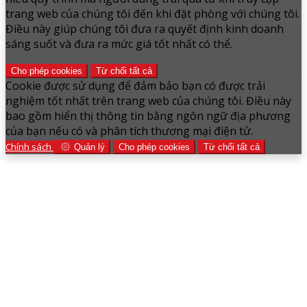
trang web của chúng tôi đến khi đặt phòng với chúng tôi.
Điều này giúp chúng tôi đưa ra quyết định kinh doanh
sáng suốt và đưa ra mức giá tốt nhất có thể.
Cho phép cookies
Từ chối tất cả
Cookie được sử dụng để đảm bảo bạn có được trải
nghiệm tốt nhất trên trang web của chúng tôi. Điều này
bao gồm hiển thị thông tin bằng ngôn ngữ địa phương
của bạn nếu có và phân tích thương mại điện tử.
Chính sách
Quản lý
Cho phép cookies
Từ chối tất cả