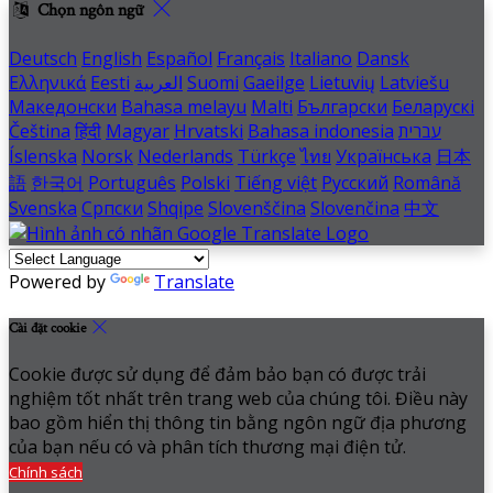
Chọn ngôn ngữ
Deutsch
English
Español
Français
Italiano
Dansk
Ελληνικά
Eesti
العربية
Suomi
Gaeilge
Lietuvių
Latviešu
Македонски
Bahasa melayu
Malti
Български
Беларускі
Čeština
हिंदी
Magyar
Hrvatski
Bahasa indonesia
עברית
Íslenska
Norsk
Nederlands
Türkçe
ไทย
Українська
日本
語
한국어
Português
Polski
Tiếng việt
Русский
Română
Svenska
Српски
Shqipe
Slovenščina
Slovenčina
中文
Powered by
Translate
Cài đặt cookie
Cookie được sử dụng để đảm bảo bạn có được trải
nghiệm tốt nhất trên trang web của chúng tôi. Điều này
bao gồm hiển thị thông tin bằng ngôn ngữ địa phương
của bạn nếu có và phân tích thương mại điện tử.
Chính sách