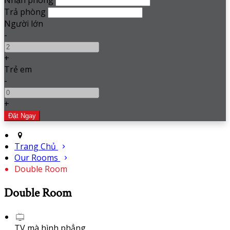
Nhận phòng
Trả phòng
Người lớn
-
+
Trẻ em
-
+
Trang Chủ
Our Rooms
Double Room
Double Room
TV mà hình phẳng