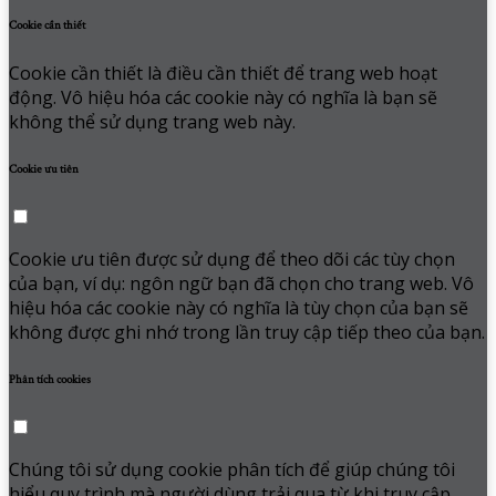
Cookie cần thiết
Cookie cần thiết là điều cần thiết để trang web hoạt
động. Vô hiệu hóa các cookie này có nghĩa là bạn sẽ
không thể sử dụng trang web này.
Cookie ưu tiên
Cookie ưu tiên được sử dụng để theo dõi các tùy chọn
của bạn, ví dụ: ngôn ngữ bạn đã chọn cho trang web. Vô
hiệu hóa các cookie này có nghĩa là tùy chọn của bạn sẽ
không được ghi nhớ trong lần truy cập tiếp theo của bạn.
Phân tích cookies
Chúng tôi sử dụng cookie phân tích để giúp chúng tôi
hiểu quy trình mà người dùng trải qua từ khi truy cập